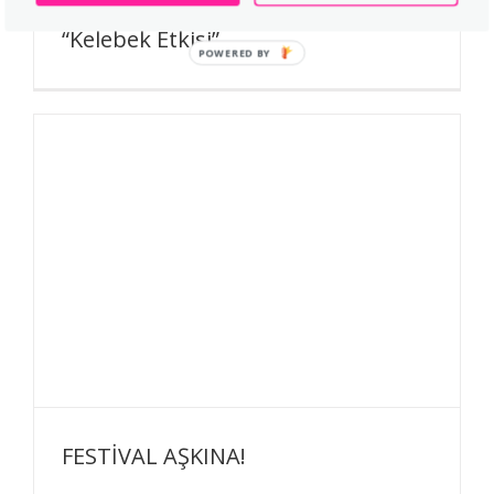
Özdemir Erdoğan’ın Bal Gibi Sesi ve
“Kelebek Etkisi”
POWERED BY
FESTİVAL AŞKINA!