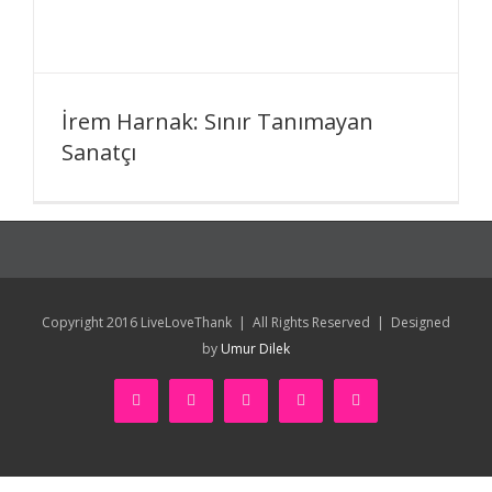
İrem Harnak: Sınır Tanımayan
Sanatçı
Copyright 2016 LiveLoveThank | All Rights Reserved | Designed
by
Umur Dilek
facebook
twitter
youtube
instagram
pinterest